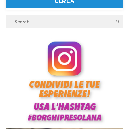
Search
S
for: