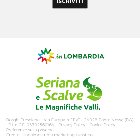
Borghi Presolana
- Via Europa n. 111/C - 24028 Ponte Nossa (BG)
. P.I. e C.F. 03702560164 -
Privacy Policy
-
Cookie Policy
-
Preferenze sulla privacy
Credits:
Linoolmostudio marketing turistico