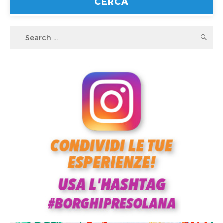
Search
S
for: