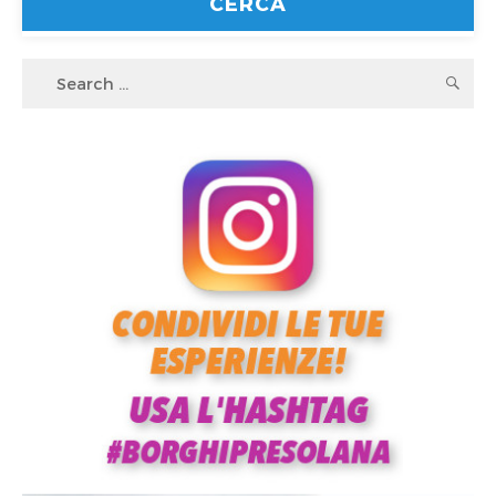
Search
S
for: