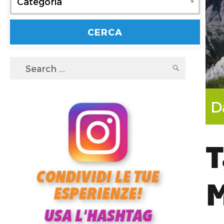
Categoria
Search
SEARC
for:
D
T
M