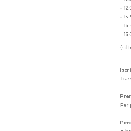
– 12
– 13
– 14
– 15
(Gli
Iscr
Tram
Pre
Per 
Per