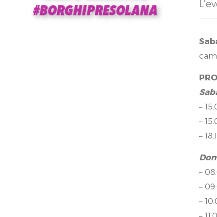
L'ev
Sab
camp
PR
Sab
– 15
– 15
– 18
Dom
– 08
– 09
– 10
– 11