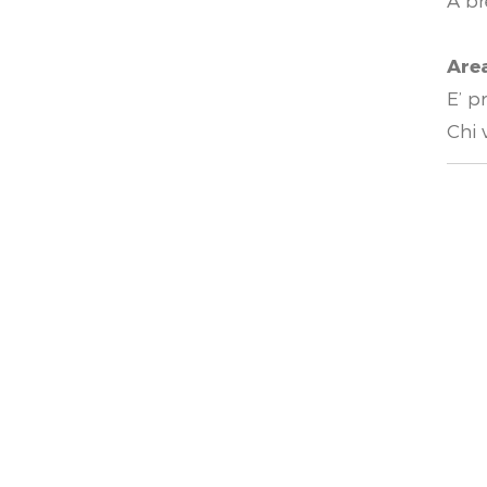
A br
Are
E’ p
Chi 