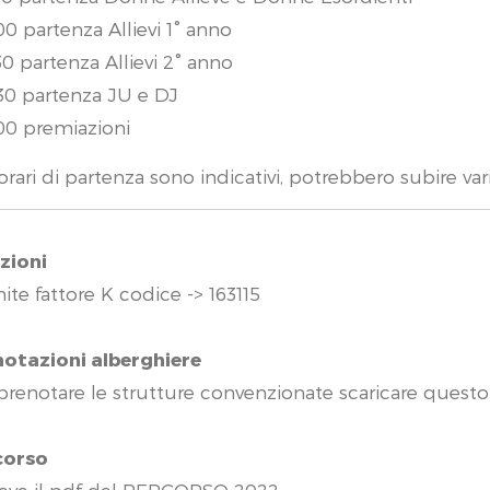
.00 partenza Allievi 1° anno
.30 partenza Allievi 2° anno
.30 partenza JU e DJ
.00 premiazioni
 orari di partenza sono indicativi, potrebbero subire var
izioni
ite fattore K codice -> 163115
notazioni alberghiere
prenotare le strutture convenzionate scaricare ques
corso