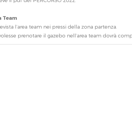
eve il pdf del PERCORSO 2022.
a Team
revista l’area team nei pressi della zona partenza.
volesse prenotare il gazebo nell’area team dovrà comp