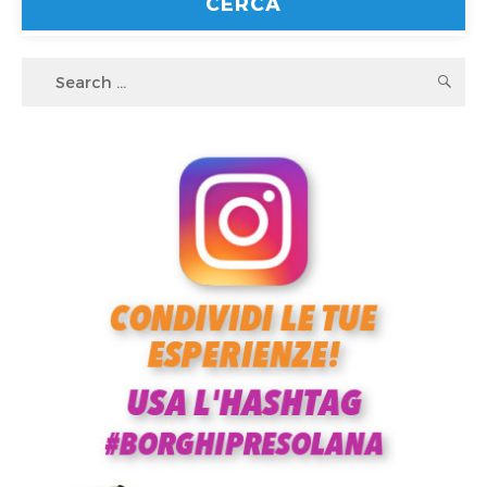
Search
S
for: