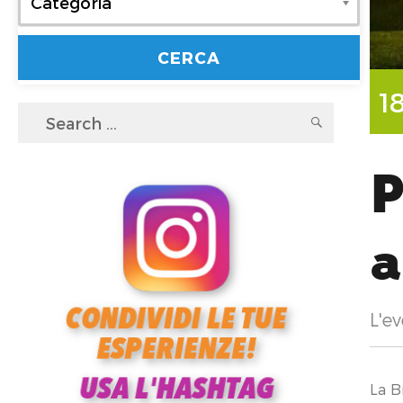
Categoria
1
Search
SEARC
for:
P
L'ev
La B