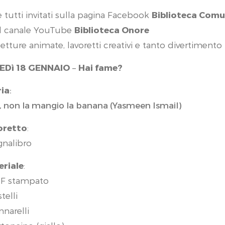
e tutti invitati sulla pagina Facebook
Biblioteca Comu
ul canale YouTube
Biblioteca Onore
letture animate, lavoretti creativi e tanto divertimento 
EDì 18 GENNAIO
–
Hai fame?
ria
:
, non la mangio la banana (Yasmeen Ismail)
oretto
:
gnalibro
eriale
:
DF stampato
telli
nnarelli