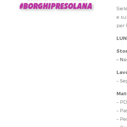
Siet
e s
per 
LUN
Sto
– No
Lav
– Se
Mat
– P
– Pas
– Pe