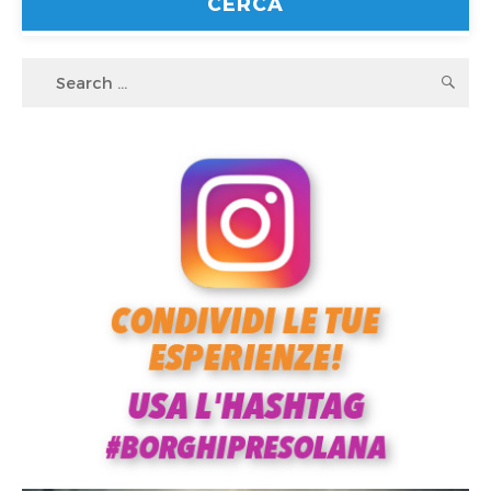
Search
S
for: