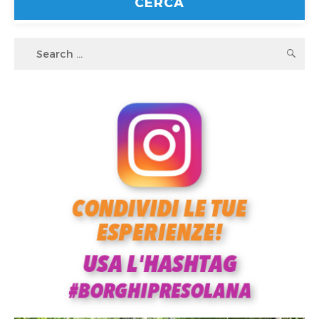
Search
S
for: