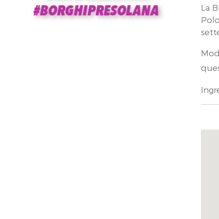
La B
Polo
sett
Mode
ques
Ingr