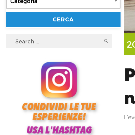
Categoria
Search
SEARC
2
for:
P
n
L'ev