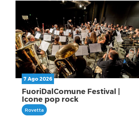
7 Ago 2026
FuoriDalComune Festival |
Icone pop rock
Rovetta