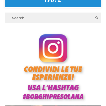
Search
S
for: