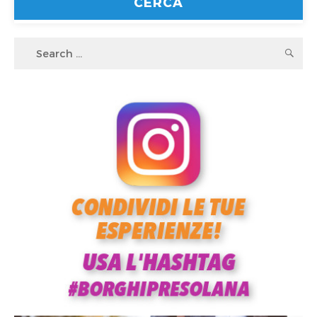
Search
S
for: