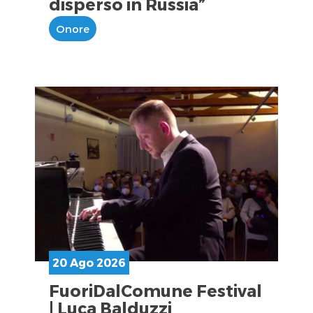
disperso in Russia”
Onore
20 Ago 2026
FuoriDalComune Festival
| Luca Balduzzi