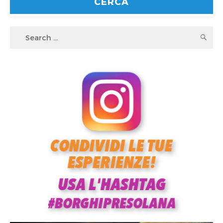
Search
S
for: