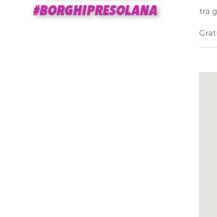
tra g
Grat