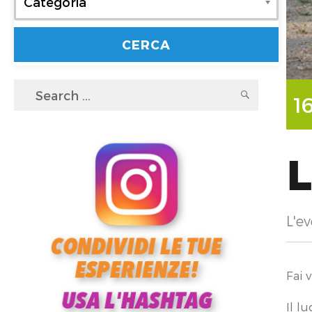
Categoria
Search
SEARC
1
for:
L
L'ev
Fai 
Il l