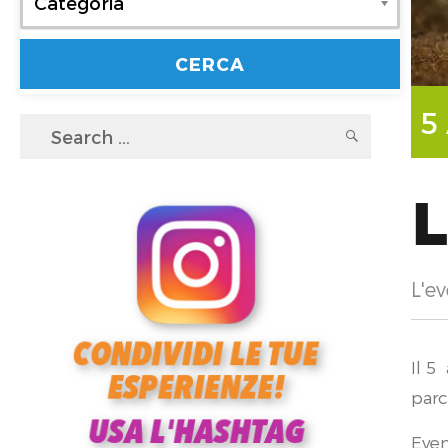
Categoria
5
Search
SEARC
for:
L
L'ev
Il 5
parc
Even