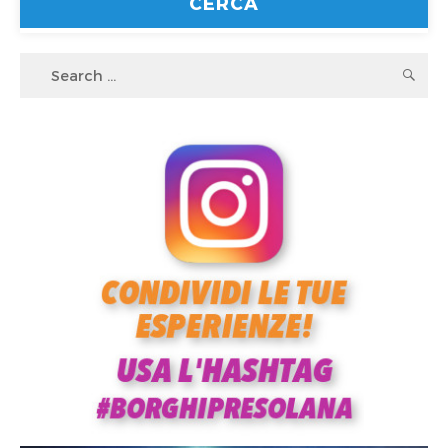
Search
S
for: