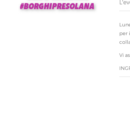
L'ev
Lune
per 
coll
Vi a
ING