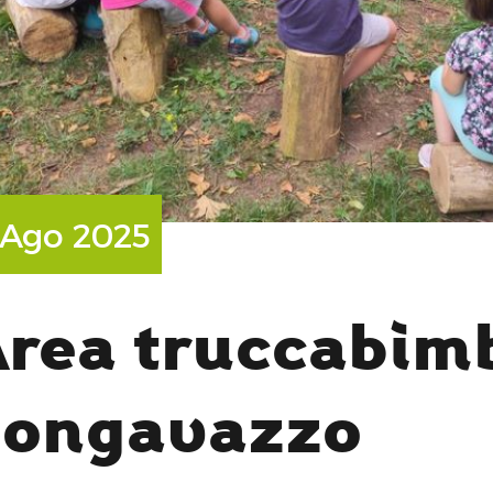
H
 Ago 2025
rea truccabimb
ongavazzo