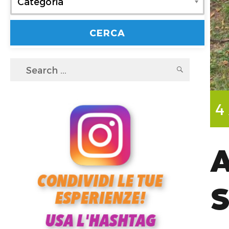
Categoria
Search
SEARC
for:
4
A
S