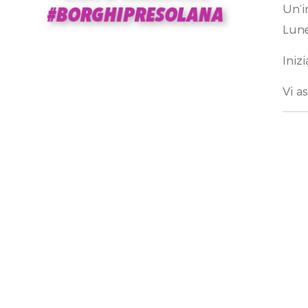
Un’i
Lune
Iniz
Vi a