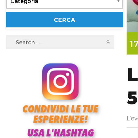
Categoria
Search
1
SEARC
for:
L
5
L'ev