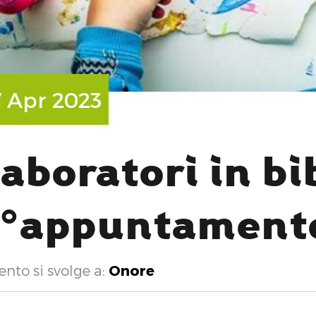
7 Apr 2023
H
aboratori in bi
°appuntament
ento si svolge a:
Onore