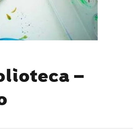
blioteca –
o