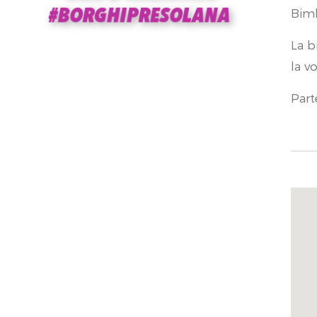
Bimb
La b
la v
Part