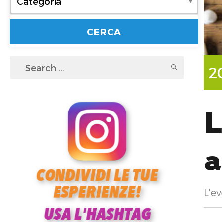
Categoria
Search
SEARC
2
for:
L
L'ev