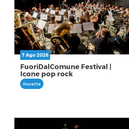
7 Ago 2026
FuoriDalComune Festival |
Icone pop rock
Rovetta