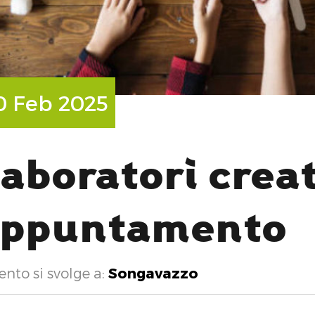
H
0 Feb 2025
aboratori creat
appuntamento
ento si svolge a:
Songavazzo