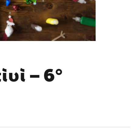
ivi – 6°