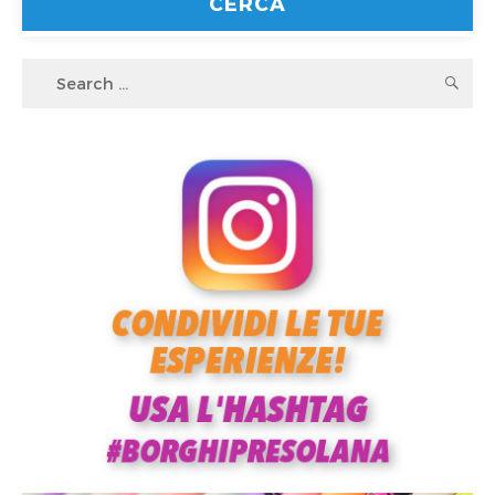
Search
S
for: