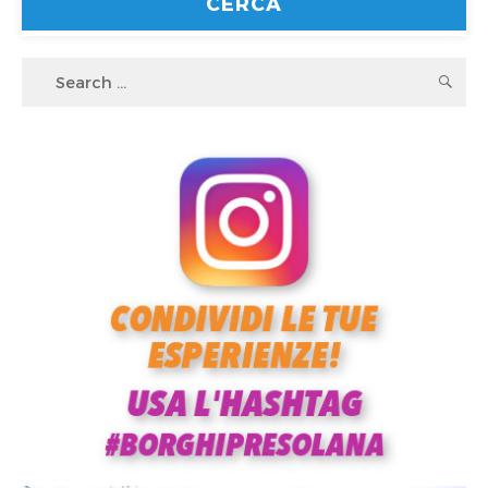
Search
S
for: