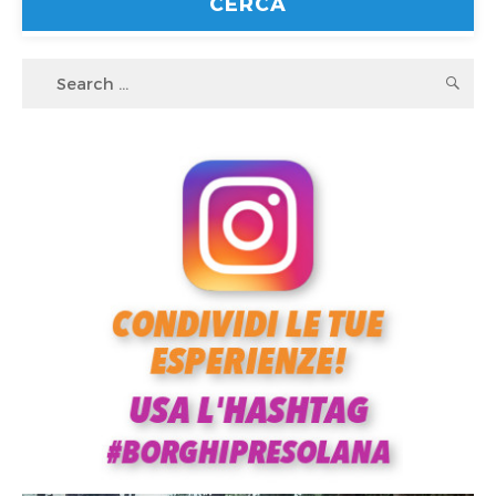
Search
S
for: