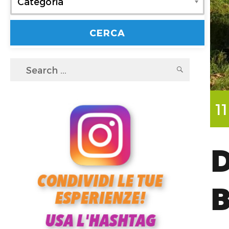
Categoria
Search
SEARC
for:
1
D
B