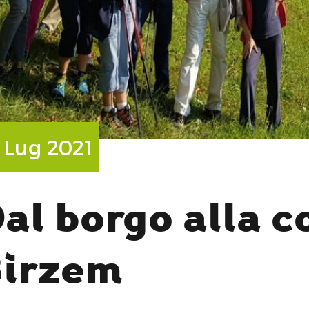
H
1 Lug 2021
al borgo alla co
irzem