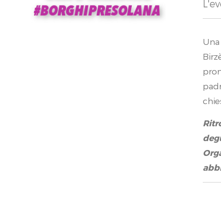
L'ev
Una 
Birz
prom
padr
chie
Ritr
degu
Orga
abbi