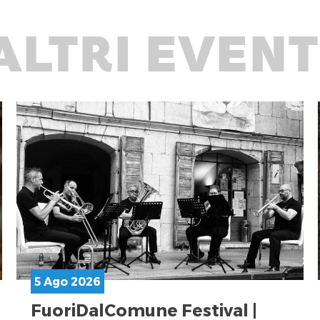
ALTRI EVENT
5 Ago 2026
FuoriDalComune Festival |