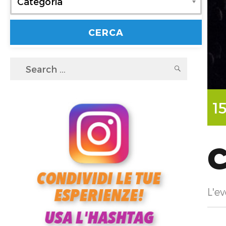
Categoria
Search
SEARC
for:
1
C
L'ev