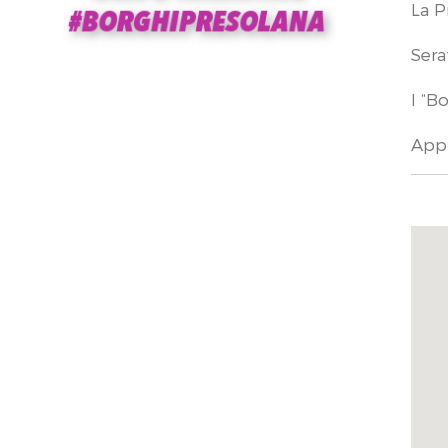
La P
Sera
I “B
Appu