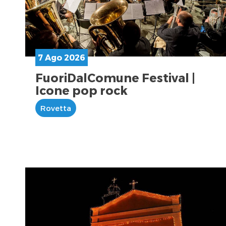
7 Ago 2026
FuoriDalComune Festival |
Icone pop rock
Rovetta