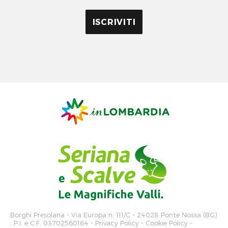
Borghi Presolana
- Via Europa n. 111/C - 24028 Ponte Nossa (BG)
. P.I. e C.F. 03702560164 -
Privacy Policy
-
Cookie Policy
-