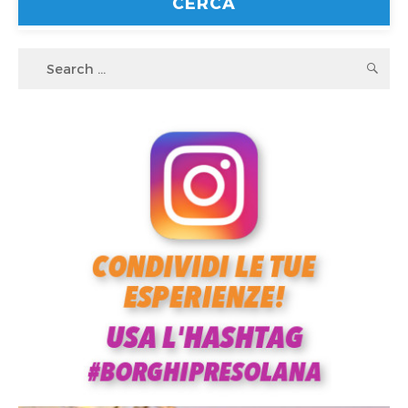
Search
S
for: