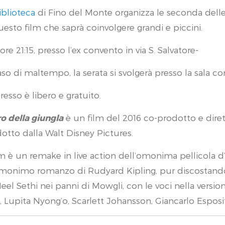
iblioteca
di Fino del Monte organizza le seconda delle 
uesto film che saprà coinvolgere grandi e piccini.
 ore 21:15, presso l’ex convento in via S. Salvatore-
aso di maltempo, la serata si svolgerà presso la sala con
gresso è libero e gratuito.
bro della giungla
è un film del 2016 co-prodotto e diret
otto dalla Walt Disney Pictures.
ilm è un remake in live action dell’omonima pellicola d’
omonimo romanzo di Rudyard Kipling, pur discostandos
eel Sethi nei panni di Mowgli, con le voci nella versione
, Lupita Nyong’o, Scarlett Johansson, Giancarlo Espos