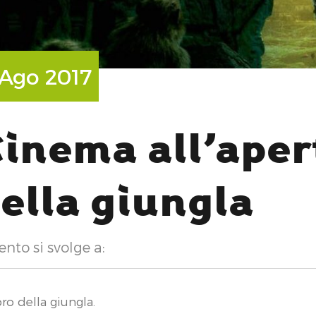
 Ago 2017
inema all’aperto
ella giungla
ento si svolge a:
ibro della giungla.