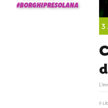
3
C
d
L'ev
Il L