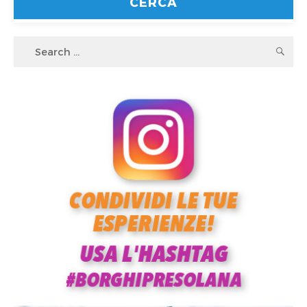
Search
S
for: