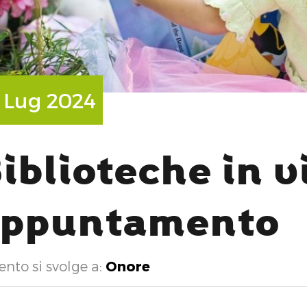
H
1 Lug 2024
iblioteche in v
appuntamento
ento si svolge a:
Onore