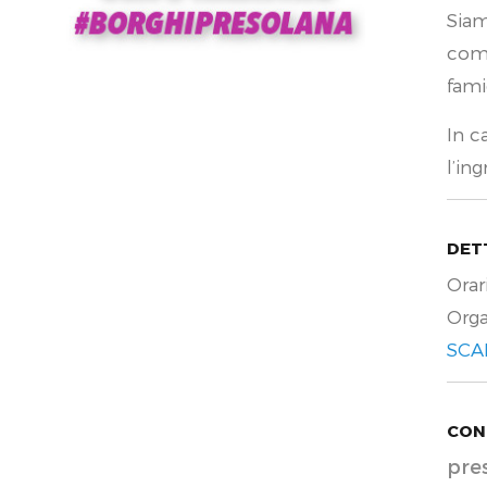
Siam
comu
fami
In c
l’in
DET
Orar
Orga
SCA
CON
pre