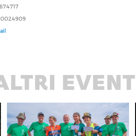
674717
 0024909
ail
ALTRI EVENT