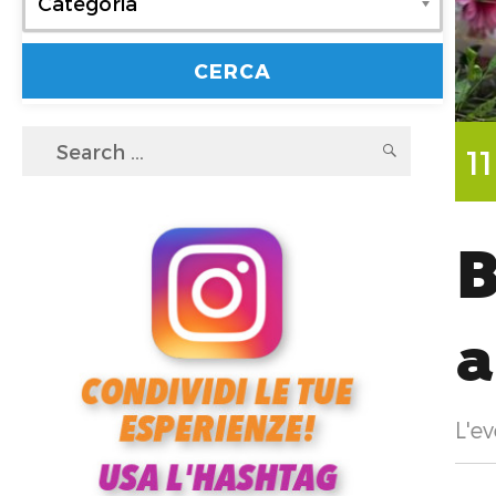
Categoria
Search
SEARC
1
for:
B
L'ev