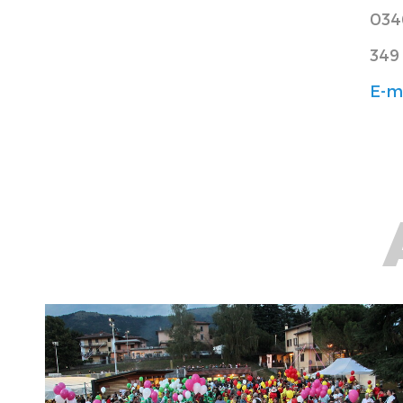
034
349
E-m