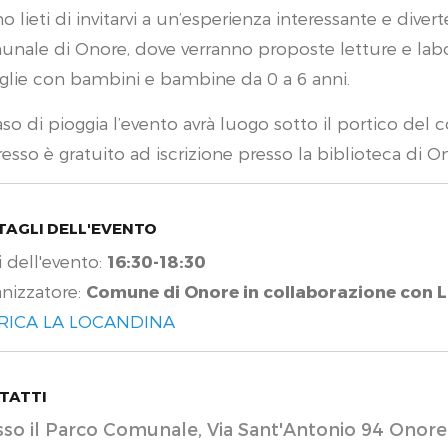
o lieti di invitarvi a un’esperienza interessante e dive
nale di Onore, dove verranno proposte letture e labor
glie con bambini e bambine da 0 a 6 anni.
aso di pioggia l’evento avrà luogo sotto il portico del
gresso è gratuito ad iscrizione presso la biblioteca di O
TAGLI DELL'EVENTO
i dell'evento:
16:30-18:30
nizzatore:
Comune di Onore in collaborazione con La
RICA LA LOCANDINA
TATTI
sso il Parco Comunale, Via Sant'Antonio 94 Onore