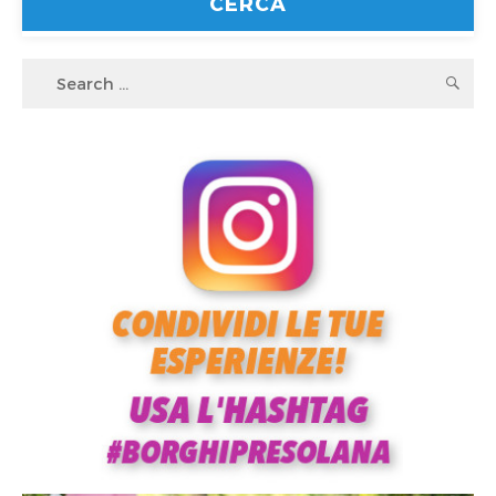
Search
S
for: