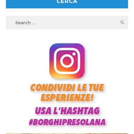
Search
S
for: