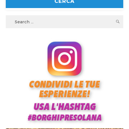
Search
S
for: