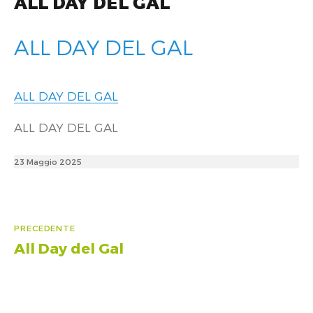
ALL DAY DEL GAL
ALL DAY DEL GAL
ALL DAY DEL GAL
ALL DAY DEL GAL
Posted
23 Maggio 2025
on
Navigazione
PRECEDENTE
All Day del Gal
Articolo
articoli
precedente: