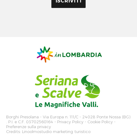
Borghi Presolana
- Via Europa n. 111/C - 24028 Ponte Nossa (BG)
. P.I. e C.F. 03702560164 -
Privacy Policy
-
Cookie Policy
-
Preferenze sulla privacy
Credits:
Linoolmostudio marketing turistico