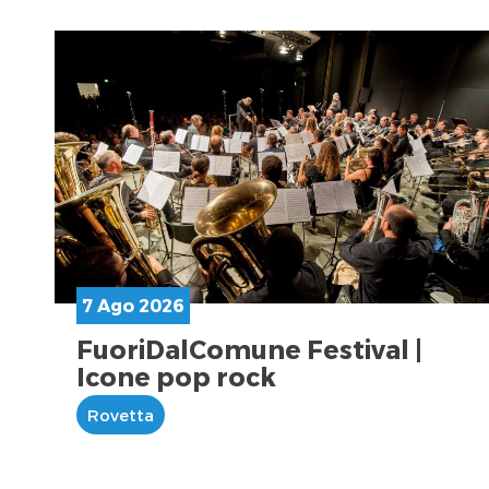
7 Ago 2026
FuoriDalComune Festival |
Icone pop rock
Rovetta