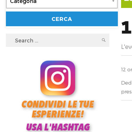
Categoria
1
Search
SEARC
L'ev
for:
12 o
Dedi
pres